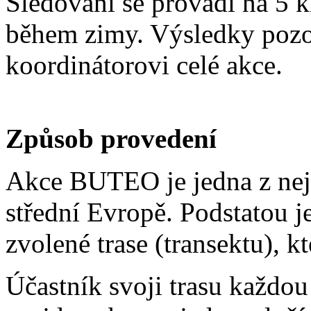
Sledování se provádí na 5 k
během zimy. Výsledky pozo
koordinátorovi celé akce.
Způsob provedení
Akce BUTEO je jedna z nejv
střední Evropě. Podstatou j
zvolené trase (transektu), k
Účastník svoji trasu každo