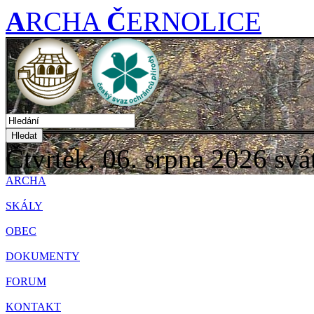
A
RCHA
Č
ERNOLICE
Hledat
Čtvrtek, 06. srpna 2026
svá
ARCHA
SKÁLY
OBEC
DOKUMENTY
FORUM
KONTAKT