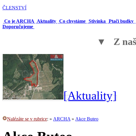
ČLENSTVÍ
Co je ARCHA
Aktuality
Co chystáme
Stivínka
Ptačí budky
Doporučujeme
▼ Z naší
[Aktuality]
Nalézáte se v rubrice
:
»
ARCHA
»
Akce Buteo