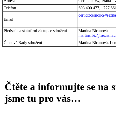
Adresa
Černolice 64, Praha – 
Telefon
603 400 477, 777 66
certicizcernolic@sezn
Email
Předseda a statutární zástupce sdružení
Martina Bicanová
martina.bic@seznam.c
Členové Rady sdružení
Martina Bicanová, Len
Čtěte a informujte se na 
jsme tu pro vás…