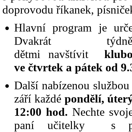
doprovodu říkanek, písniček
Hlavní program je urče
Dvakrát týdn
dětmi navštívit
klub
ve čtvrtek a pátek od 9.
Další nabízenou službou 
září každé
pondělí, úter
12:00 hod.
Nechte svoje
paní učitelky s p