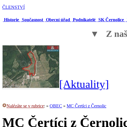
ČLENSTVÍ
Historie
Současnost
Obecní úřad
Podnikatelé
SK Černolice
▼ Z naší
[Aktuality]
Nalézáte se v rubrice
:
»
OBEC
»
MC Čertíci z Černolic
MC Čertíci z Černoli