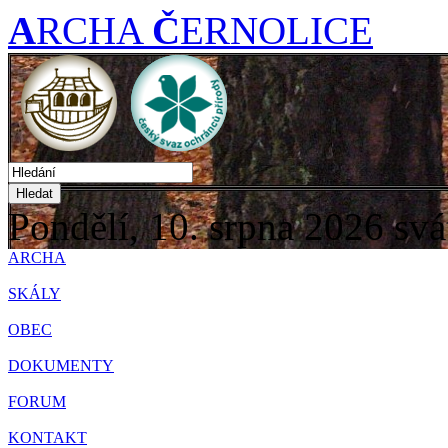
A
RCHA
Č
ERNOLICE
Hledat
Pondělí, 10. srpna 2026
svá
ARCHA
SKÁLY
OBEC
DOKUMENTY
FORUM
KONTAKT