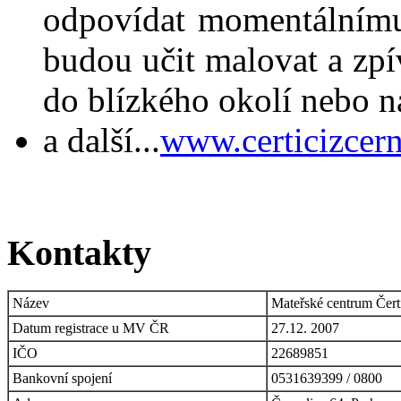
odpovídat momentálnímu
budou učit malovat a zp
do blízkého okolí nebo na
a další...
www.certicizcern
Kontakty
Název
Mateřské centrum Čertí
Datum registrace u MV ČR
27.12. 2007
IČO
22689851
Bankovní spojení
0531639399 / 0800