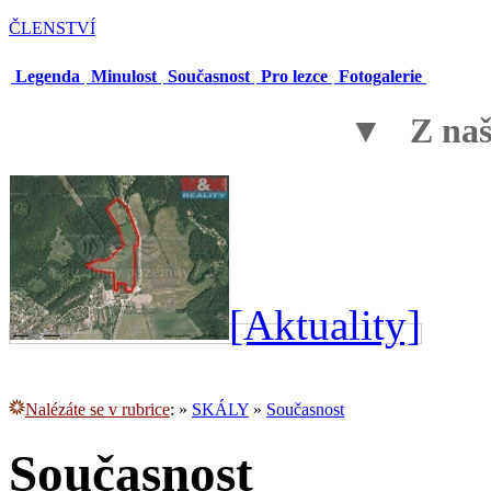
ČLENSTVÍ
Legenda
Minulost
Současnost
Pro lezce
Fotogalerie
▼ Z naší
[Aktuality]
Nalézáte se v rubrice
:
»
SKÁLY
»
Současnost
Současnost