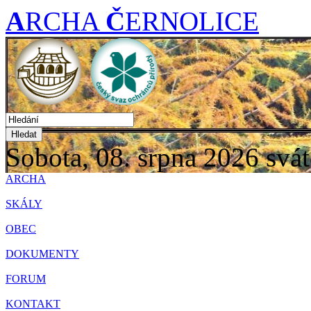
A
RCHA
Č
ERNOLICE
Hledat
Sobota, 08. srpna 2026
svát
ARCHA
SKÁLY
OBEC
DOKUMENTY
FORUM
KONTAKT