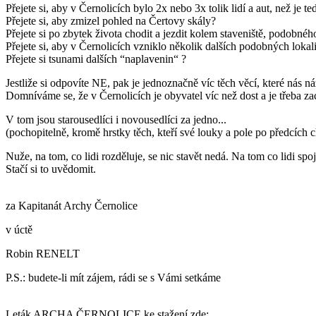
Přejete si, aby v Černolicích bylo 2x nebo 3x tolik lidí a aut, než je te
Přejete si, aby zmizel pohled na Čertovy skály?
Přejete si po zbytek života chodit a jezdit kolem staveniště, podobnéh
Přejete si, aby v Černolicích vzniklo několik dalších podobných lokali
Přejete si tsunami dalších “naplavenin“ ?
Jestliže si odpovíte NE, pak je jednoznačně víc těch věcí, které nás ná
Domníváme se, že v Černolicích je obyvatel víc než dost a je třeba zac
V tom jsou starousedlíci i novousedlíci za jedno...
(pochopitelně, kromě hrstky těch, kteří své louky a pole po předcích c
Nuže, na tom, co lidi rozděluje, se nic stavět nedá. Na tom co lidi spo
Stačí si to uvědomit.
za Kapitanát Archy Černolice
v úctě
Robin RENELT
P.S.: budete-li mít zájem, rádi se s Vámi setkáme
Leták ARCHA ČERNOLICE ke stažení zde: