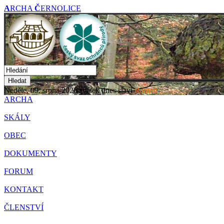
A
RCHA
Č
ERNOLICE
Hledat
Neděle, 09. srpna 2026
svátek dnes slaví
Roman
ARCHA
SKÁLY
OBEC
DOKUMENTY
FORUM
KONTAKT
ČLENSTVÍ