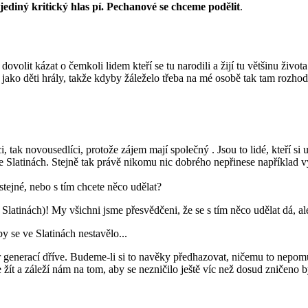
ediný kritický hlas pí. Pechanové se chceme podělit
.
ovolit kázat o čemkoli lidem kteří se tu narodili a žijí tu většinu živo
jako děti hrály, takže kdyby žáleželo třeba na mé osobě tak tam rozhod
tak novousedlíci, protože zájem mají společný . Jsou to lidé, kteří si 
 ve Slatinách. Stejně tak právě nikomu nic dobrého nepřinese napříkl
stejné, nebo s tím chcete něco udělat?
 Slatinách)! My všichni jsme přesvědčeni, že se s tím něco udělat dá, al
by se ve Slatinách nestavělo...
ár generací dříve. Budeme-li si to navěky předhazovat, ničemu to nepom
t a záleží nám na tom, aby se nezničilo ještě víc než dosud zničeno b