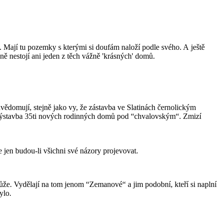
ta. Mají tu pozemky s kterými si doufám naloží podle svého. A ještě
ně nestojí ani jeden z těch vážně 'krásných' domů.
uvědomují, stejně jako vy, že zástavba ve Slatinách černolickým
ad výstavba 35ti nových rodinných domů pod “chvalovským“. Zmizí
e jen budou-li všichni své názory projevovat.
ůže. Vydělají na tom jenom “Zemanové“ a jim podobní, kteří si naplní
ylo.