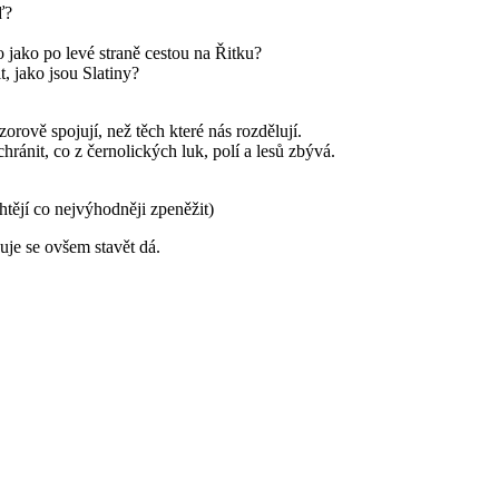
ď?
o jako po levé straně cestou na Řitku?
t, jako jsou Slatiny?
zorově spojují, než těch které nás rozdělují.
hránit, co z černolických luk, polí a lesů zbývá.
htějí co nejvýhodněji zpeněžit)
juje se ovšem stavět dá.