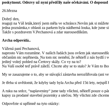
poskytnout. Odezvy už nyní předčily naše očekávání. O doposud j
26.března
Dobrý den,
reaguji na Váš leták,který jsem měla ve schránce.Nevím jak si můžete d
jedna poznámka,v oblasti za parkem byla nádherná louka, kde jsme si 
Takže s pozdravem V.Pechanová a zdar starousedlíkům.
Archa odpovídá..
Vážená paní Pechanová,
naprosto Vám rozumíme. V našich řadách jsou ovšem jak starousedlíci, 
občanům nic nepřinesla. Na tom nic nemění, že někteří z nás bydlí i
jediný volný pohled na Čertovy skály. Co vy na to?
Na Vaší osobě teď právě záleží. Chcete aby se to stalo? Je Vám to lho
My se zasazujeme o to, aby se stávající zástavba nerozšiřovala (ani ve
Je třeba si uvědomit, že kdyby tady byla Archa před 15ti lety, nejspíš 
A ruku na srdce, “naplaveniny“ jsme tady všichni, někteří pouze o p
kapsy za prodané stavební pozemky a utečou. My všichni zde chceme ží
Odpovězte si upřímně na tyto otázky: